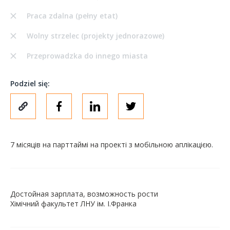
Praca zdalna (pełny etat)
Wolny strzelec (projekty jednorazowe)
Przeprowadzka do innego miasta
Podziel się:
7 місяців на парттаймі на проекті з мобільною аплікацією.
Достойная зарплата, возможность рости
Хімічний факультет ЛНУ ім. І.Франка