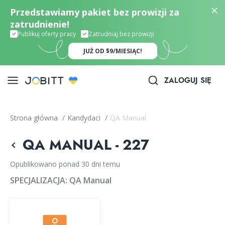
Przedstawiamy pakiet bez prowizji za
zatrudnienie!
Publikuj oferty pracy
Zatrudniaj bez prowizji
JUŻ OD $9/MIESIĄC!
ZALOGUJ SIĘ
Strona główna
/
Kandydaci
/
QA Manual
QA MANUAL - 227
Opublikowano ponad 30 dni temu
SPECJALIZACJA:
QA Manual