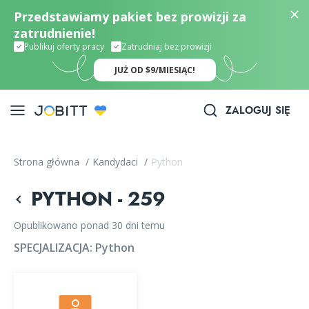
Przedstawiamy pakiet bez prowizji za
zatrudnienie!
Publikuj oferty pracy
Zatrudniaj bez prowizji
JUŻ OD $9/MIESIĄC!
ZALOGUJ SIĘ
Strona główna
/
Kandydaci
/
Python
PYTHON - 259
Opublikowano ponad 30 dni temu
SPECJALIZACJA:
Python