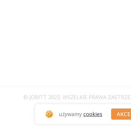
© JOBITT 2023
. WSZELKIE PRAWA ZASTRZ
używamy
cookies
AKC