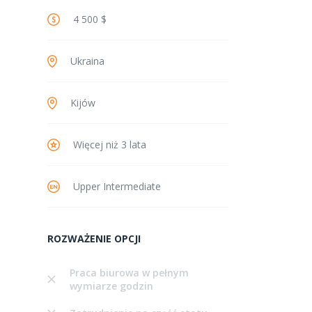
4 500 $
Ukraina
Kijów
Więcej niż 3 lata
Upper Intermediate
ROZWAŻENIE OPCJI
Praca biurowa w pełnym
wymiarze godzin