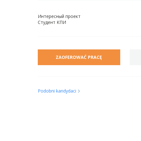
Интересный проект
Студент КПИ
ZAOFEROWAĆ PRACĘ
Podobni kandydaci