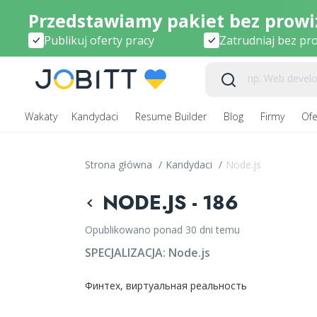
Przedstawiamy pakiet bez prowiz
Publikuj oferty pracy
Zatrudniaj bez pro
Wakaty
Kandydaci
Resume Builder
Blog
Firmy
Ofe
Strona główna
/
Kandydaci
/
Node.js
NODE.JS - 186
Opublikowano ponad 30 dni temu
SPECJALIZACJA:
Node.js
Финтех, виртуальная реальность