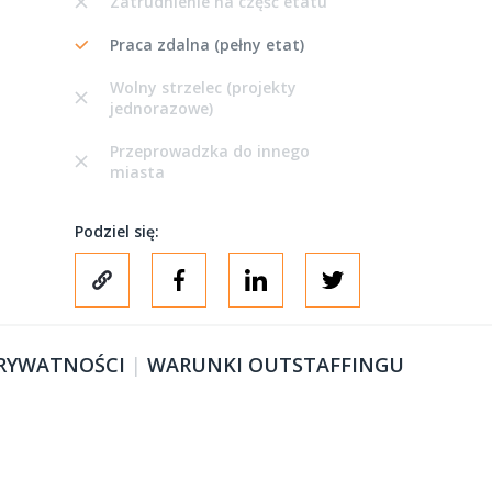
Zatrudnienie na część etatu
Praca zdalna (pełny etat)
Wolny strzelec (projekty
jednorazowe)
Przeprowadzka do innego
miasta
Podziel się:
PRYWATNOŚCI
|
WARUNKI OUTSTAFFINGU