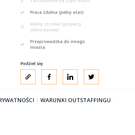
Zatrudnienie na część etatu
Praca zdalna (pełny etat)
Wolny strzelec (projekty
jednorazowe)
Przeprowadzka do innego
miasta
Podziel się:
PRYWATNOŚCI
|
WARUNKI OUTSTAFFINGU