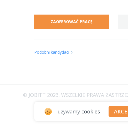
ZAOFEROWAĆ PRACĘ
Podobni kandydaci
© JOBITT 2023
. WSZELKIE PRAWA ZASTRZ
używamy
cookies
AKC