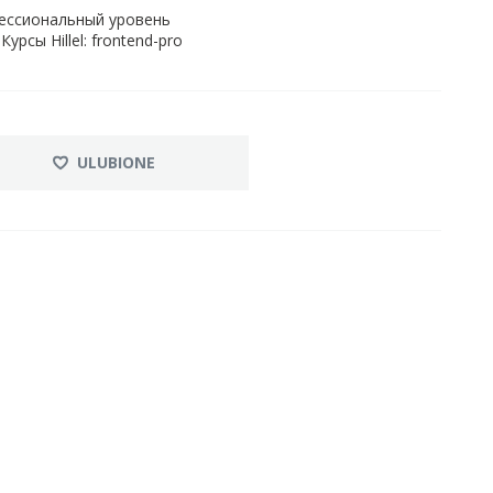
ессиональный уровень
сы Hillel: frontend-pro
ULUBIONE