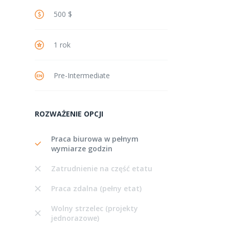
500 $
1 rok
Pre-Intermediate
ROZWAŻENIE OPCJI
Praca biurowa w pełnym
wymiarze godzin
Zatrudnienie na część etatu
Praca zdalna (pełny etat)
Wolny strzelec (projekty
jednorazowe)