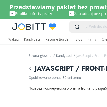
Przedstawiamy pakiet bez prowiz
Publikuj oferty pracy
Zatrudniaj bez pro
Wakaty
Kandydaci
Resume Builder
Blog
Firmy
Ofe
Strona główna
/
Kandydaci
/
JavaScript / Front-
JAVASCRIPT / FRONT-
Opublikowano ponad 30 dni temu
Полгода коммерческого опыта frontend-разраб