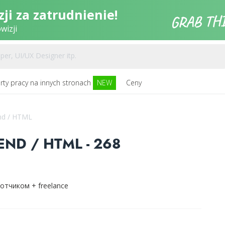
ji za zatrudnienie!
wizji
rty pracy na innych stronach
NEW
Ceny
End / HTML
END / HTML - 268
отчиком + freelance