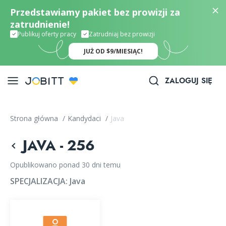
Przedstawiamy pakiet bez prowizji za
zatrudnienie!
Publikuj oferty pracy
Zatrudniaj bez prowizji
JUŻ OD $9/MIESIĄC!
ZALOGUJ SIĘ
Strona główna
/
Kandydaci
/
Java
JAVA - 256
Opublikowano ponad 30 dni temu
SPECJALIZACJA:
Java