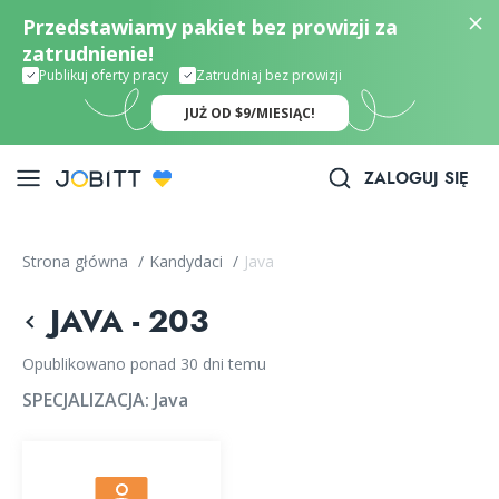
Przedstawiamy pakiet bez prowizji za
zatrudnienie!
Publikuj oferty pracy
Zatrudniaj bez prowizji
JUŻ OD $9/MIESIĄC!
ZALOGUJ SIĘ
Strona główna
/
Kandydaci
/
Java
JAVA - 203
Opublikowano ponad 30 dni temu
SPECJALIZACJA:
Java