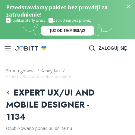
Przedstawiamy pakiet bez prowizji za
zatrudnienie!
Publikuj oferty pracy
Zatrudniaj bez prowizji
JUŻ OD $9/MIESIĄC!
ZALOGUJ SIĘ
Strona główna
/
Kandydaci
/
Expert UX/UI and mobile designer
EXPERT UX/UI AND
MOBILE DESIGNER -
1134
Opublikowano ponad 30 dni temu