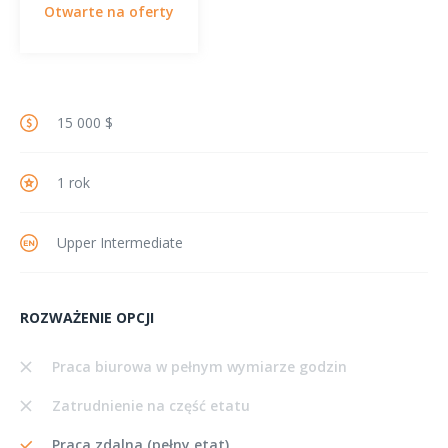
Otwarte na oferty
15 000 $
1 rok
Upper Intermediate
ROZWAŻENIE OPCJI
Praca biurowa w pełnym wymiarze godzin
Zatrudnienie na część etatu
Praca zdalna (pełny etat)