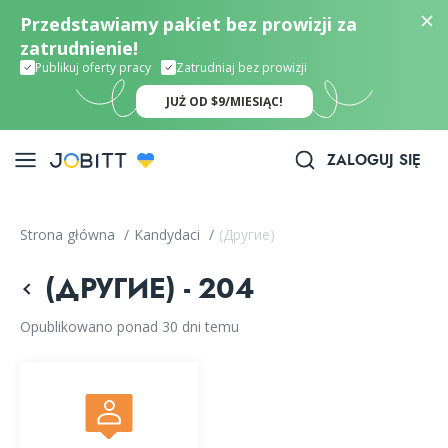
Przedstawiamy pakiet bez prowizji za
zatrudnienie!
Publikuj oferty pracy
Zatrudniaj bez prowizji
JUŻ OD $9/MIESIĄC!
ZALOGUJ SIĘ
Strona główna
/
Kandydaci
/
(Другие)
(ДРУГИЕ) - 204
Opublikowano ponad 30 dni temu