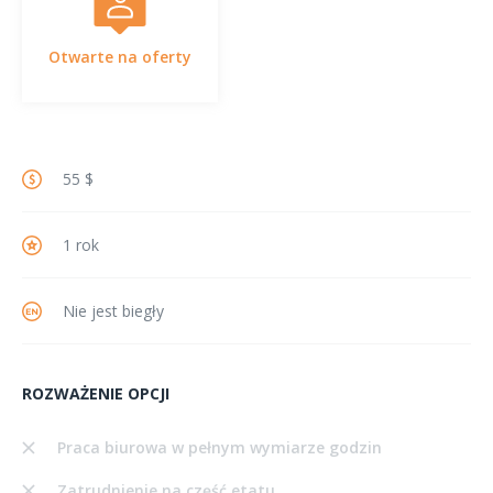
Otwarte na oferty
55 $
1 rok
Nie jest biegły
ROZWAŻENIE OPCJI
Praca biurowa w pełnym wymiarze godzin
Zatrudnienie na część etatu