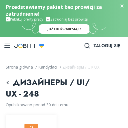
Przedstawiamy pakiet bez prowizji za
zatrudnienie!
Publikuj oferty pracy
Zatrudniaj bez prowizji
JUŻ OD $9/MIESIĄC!
ZALOGUJ SIĘ
Strona główna
/
Kandydaci
/
Дизайнеры / UI/ UX
ДИЗАЙНЕРЫ / UI/
UX - 248
Opublikowano ponad 30 dni temu