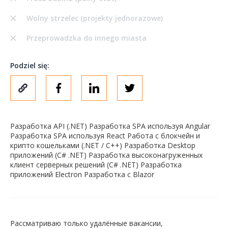
Wolny strzelec (projekty jednorazowe)
Przeprowadzka do innego miasta
Podziel się:
Разработка API (.NET) Разработка SPA используя Angular
Разработка SPA используя React Работа с блокчейн и
крипто кошельками (.NET / C++) Разработка Desktop
приложений (C# .NET) Разработка высоконагруженных
клиент серверных решений (C# .NET) Разработка
приложений Electron Разработка c Blazor
Рассматриваю только удалённые вакансии,