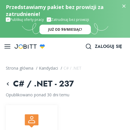
Przedstawiamy pakiet bez prowizji za
zatrudnienie!
Publikuj oferty pracy
Zatrudniaj bez prowizji
JUŻ OD $9/MIESIĄC!
ZALOGUJ SIĘ
Strona główna
/
Kandydaci
/
C# / .NET
C# / .NET - 237
Opublikowano ponad 30 dni temu