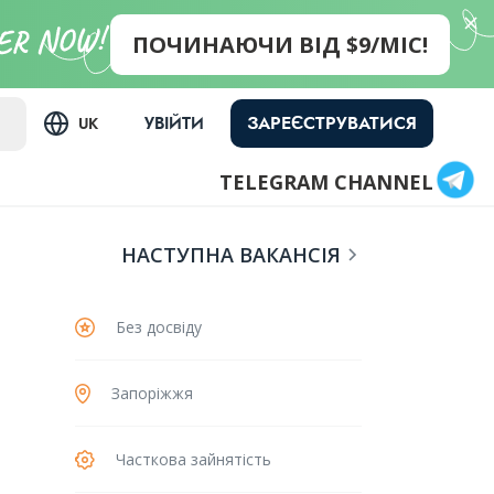
ПОЧИНАЮЧИ ВІД $9/МІС!
ЗАРЕЄСТРУВАТИСЯ
УВІЙТИ
UK
TELEGRAM CHANNEL
НАСТУПНА ВАКАНСІЯ
Без досвіду
Запоріжжя
Часткова зайнятість