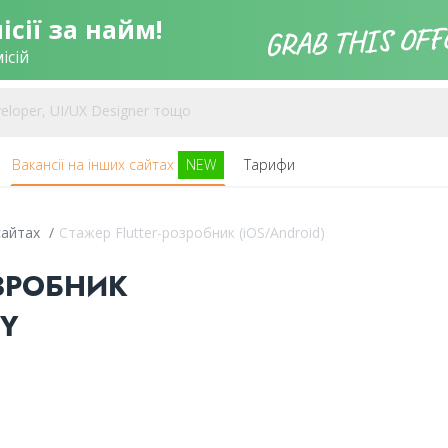
сії за найм!
ісій
Вакансії на інших сайтах
NEW
Тарифи
 сайтах
/
Стажер Flutter-розробник (iOS/Android)
ОЗРОБНИК
OY