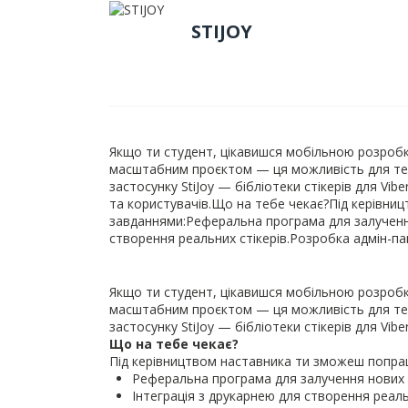
STIJOY
Якщо ти студент, цікавишся мобільною розроб
масштабним проєктом — ця можливість для те
застосунку StiJoy — бібліотеки стікерів для Vibe
та користувачів.Що на тебе чекає?Під керівн
завданнями:Реферальна програма для залучення
створення реальних стікерів.Розробка адмін-па
Якщо ти студент, цікавишся мобільною розроб
масштабним проєктом — ця можливість для те
застосунку StiJoy — бібліотеки стікерів для Vibe
Що на тебе чекає?
Під керівництвом наставника ти зможеш попра
Реферальна програма для залучення нових 
Інтеграція з друкарнею для створення реальн