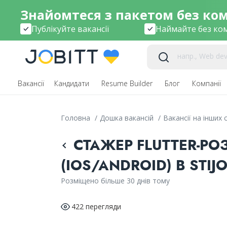
Знайомтеся з пакетом без комі
Публікуйте вакансії
Наймайте без ком
Вакансії
Кандидати
Resume Builder
Блог
Компанії
Головна
/
Дошка вакансій
/
Вакансії на інших
СТАЖЕР FLUTTER-Р
(IOS/ANDROID) В STIJ
Розміщено більше 30 днів тому
422 перегляди