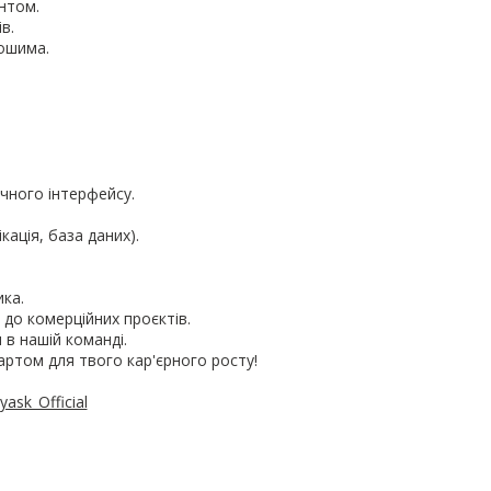
нтом.
в.
ошима.
чного інтерфейсу.
кація, база даних).
ка.
 до комерційних проєктів.
в нашій команді.
артом для твого кар'єрного росту!
yask_Official