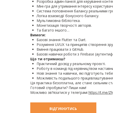
Розробка адмін-панелі для керування конте
Міні-гра для утримання інтересу користувачі
Система поповнення балансу реальними гр
Логіка взаємодії бонусного балансу.
Мультимовна бібліотека.
Монетизація творчості авторів.
Та багато іншого…
Вимоги:
Базові знання Flutter та Dart.
Розуміння UI/UX та принципів створення зру
Вміння працювати з GitHub.
Базові навички роботи з Firebase (аутентифі
Що ти отримаєш?
Практичний досвід у реальному проєкті.
Роботу в команді під керівництвом наставни
Нові знання та навички, які підготують тебе
Можливість подальшого працевлаштування 
Ця практика безоплатна, але стане сильним ст
Готовий спробувати? Пиши нам!
Можливо зв?язатися у телеграмі
https://t.me/Zh
ВІДГУКНУТИСЬ