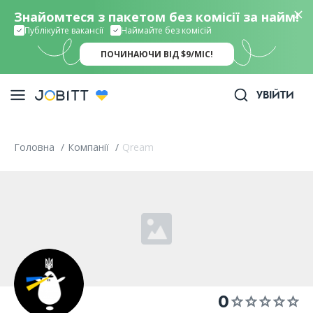
Знайомтеся з пакетом без комісії за найм!
Публікуйте вакансії
Наймайте без комісій
ПОЧИНАЮЧИ ВІД $9/МІС!
УВІЙТИ
Головна
/
Компанії
/
Qream
0