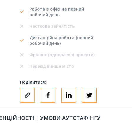
Робота в офісі на повний
робочий день
Часткова зайнятість
Дистанційна робота (повний
робочий день)
Фріланс (одноразові проекти)
Переїзд в інше місто
Поділитися:
ЕНЦІЙНОСТІ
|
УМОВИ АУТСТАФІНГУ