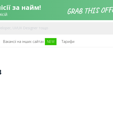
сії за найм!
ісій
Вакансії на інших сайтах
NEW
Тарифи
8