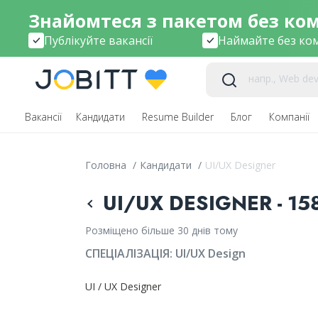
Знайомтеся з пакетом без комі
Публікуйте вакансії
Наймайте без ком
Вакансії
Кандидати
Resume Builder
Блог
Компанії
Головна
/
Кандидати
/
UI/UX Designer
UI/UX DESIGNER - 15
Розміщено більше 30 днів тому
СПЕЦІАЛІЗАЦІЯ:
UI/UX Design
UI / UX Designer