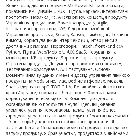
Великі дані, дизайн продукту MS Power BI - монетизація,
показники KPI, дизайн UI/UX - Figma, каркаси, інтерактивні
прототипи. Навички Jira, Аналіз ринку, концепція продукту,
Управління продуктами, бачення продукту, Agile,
Інтерактивні прототипи, iOS, Лідерство, мобільні,
Управління проектами, Scrum, Запуск, Тимбілдінг, Технічні
вимоги, Користувацький інтерфейс (UI), інтерфейси з
дротяними рамками, Переговори, Fintech, front -end dev,
Python, Figma, Web/Mobile UI/UX, SaaS, Керування та
моніторинг KPI продукту, Дорожня карта продукту,
Стратегія продукту, Документ про вимоги до продукту,
Тестування користувача, A/B тестування, Основні
моменти аналізу даних У мене є досвід управління лінійкою
продуктів на мобільних, Mac, веб -платформах. Модель
Saas, лідер категорії, ТОП США, Великобританії та інших
країн Appstore, компанія з більш ніж 700 мільйонами
користувачів по всьому світу. Компанія до цього: я
організував лінію продуктів з нуля - ідея, ініціювання,
укомплектування персоналом, налаштування бізнес
-процесів, управління лініями продуктів Зростання компанії
- 5 років прибуткового та стабільного зростання. Я
закінчив більше 15 власних проектів/ продуктів від ідеї до
запуску продукту. Я брав участь у продуктах з мільйонами