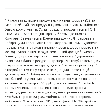
* Я керував кількома продуктами на платформах iOS та
Mac + веб -сайтом продуктів у компанії з 700 -мільйонною
базою користувачів. Усі ці продукти знаходяться в ТОПі
США та GB Appstore (інші країни близькі до цього).
Компанія базувалася в Кремнієвій долині. Я працював з
найкращими талантами Uber, DropBox, іншими чудовими
продуктами та отримав великий досвід щодо процесів та
методів управління продуктами. Інший досвід: * Вимоги
бізнесу / дорожні карти та плани розвитку / управління
ризиками / баланс ресурсів / тренер - мотивуйте команди /
розробляйте архітектуру додатків / готуйте пропозиції /
створюйте технічну стратегію / ідеї для презентацій -
демонстрації * Побудова команди / лідерство, груповий та
особистий коучинг, мотивація, розвиток м'яких навичок,
ведення переговорів, 40+ppl під управлінням. * Fin-tech,
телемедицина, корпоративні рішення, електронна
комерція, реклама, гейміфікація, електронне навчання, веб
/ мобільні програми (iOS, Android), веб-клієнт-сервер,
мобільний. *Технологія - SDL, інтерфейс, UX. *Розробка
продукту - Розробка клієнтів (Стів Бланк), Lean Startup.