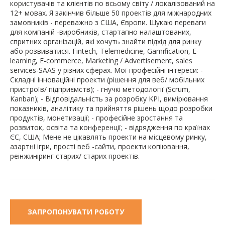
користувачів та клієнтів по всьому світу / локалізований на
12+ мовах. Я закінчив більше 50 проектів для міжнародних
замовників - переважно з США, Європи. Шукаю переваги
для компаній -виробників, стартапно налаштованих,
спритних організацій, які хочуть знайти підхід для ринку
або розвиватися. Fintech, Telemedicine, Gamification, E-
learning, E-commerce, Marketing / Advertisement, sales
services-SAAS у різних сферах. Мої професійні інтереси: -
Складні інноваційні проекти (рішення для веб/ мобільних
пристроїв/ підприємств); - гнучкі методології (Scrum,
Kanban); - Відповідальність за розробку KPI, вимірювання
показників, аналітику та прийняття рішень щодо розробки
продуктів, монетизації; - професійне зростання та
розвиток, освіта та конференції; - відрядження по країнах
ЄС, США; Мене не цікавлять проекти на місцевому ринку,
азартні ігри, прості веб -сайти, проекти копіювання,
реінжиніринг старих/ старих проектів.
ЗАПРОПОНУВАТИ РОБОТУ