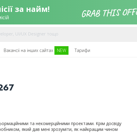
сії за найм!
ісій
Вакансії на інших сайтах
NEW
Тарифи
267
нформаційними та некомерційними проектами. Крім досвіду
робником, який дав мені зрозуміти, як найкращим чином