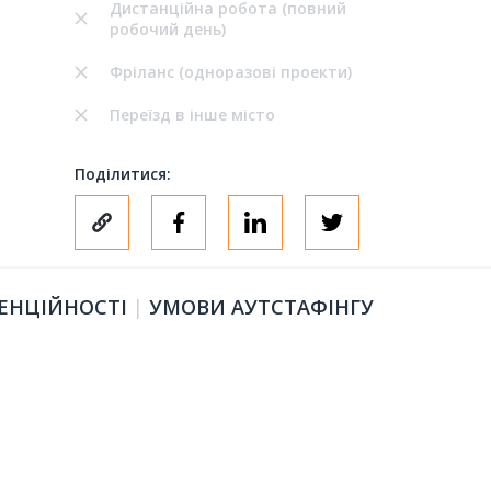
Дистанційна робота (повний
робочий день)
Фріланс (одноразові проекти)
Переїзд в інше місто
Поділитися:
ЕНЦІЙНОСТІ
|
УМОВИ АУТСТАФІНГУ