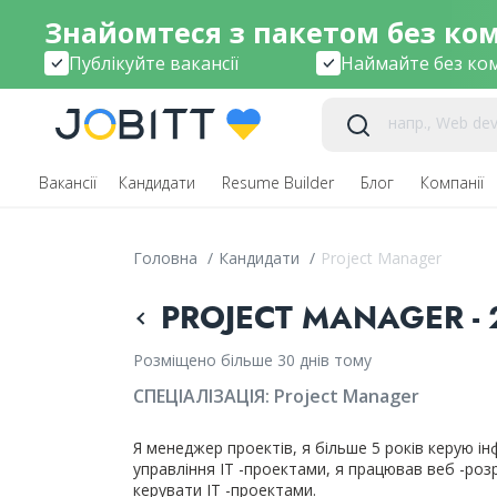
Знайомтеся з пакетом без комі
Публікуйте вакансії
Наймайте без ком
Вакансії
Кандидати
Resume Builder
Блог
Компанії
Головна
/
Кандидати
/
Project Manager
PROJECT MANAGER - 
Розміщено більше 30 днів тому
СПЕЦІАЛІЗАЦІЯ:
Project Manager
Я менеджер проектів, я більше 5 років керую і
управління ІТ -проектами, я працював веб -роз
керувати ІТ -проектами.