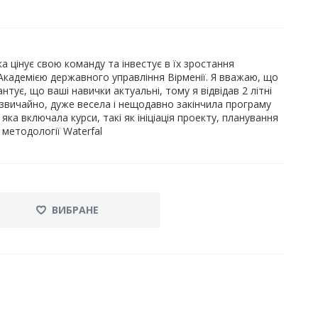
а цінує свою команду та інвестує в їх зростання
Академією державного управління Вірменії. Я вважаю, що
тує, що ваші навички актуальні, тому я відвідав 2 літні
 звичайно, дуже весела і нещодавно закінчила програму
 яка включала курси, такі як ініціація проекту, планування
 методології Waterfal
ВИБРАНЕ