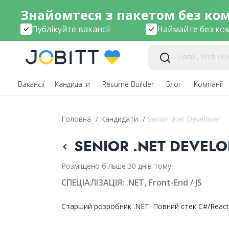
Знайомтеся з пакетом без комі
Публікуйте вакансії
Наймайте без ком
Вакансії
Кандидати
Resume Builder
Блог
Компанії
Головна
/
Кандидати
/
Senior .Net Developer
SENIOR .NET DEVELOP
Розміщено більше 30 днів тому
СПЕЦІАЛІЗАЦІЯ:
.NET
Front-End / JS
Старший розробник .NET. Повний стек C#/React