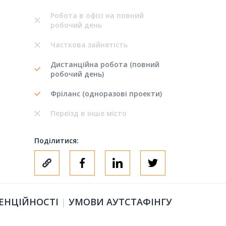
Робота в офісі на повний
робочий день
Часткова зайнятість
Дистанційна робота (повний
робочий день)
Фріланс (одноразові проекти)
Переїзд в інше місто
Поділитися:
ЕНЦІЙНОСТІ
|
УМОВИ АУТСТАФІНГУ