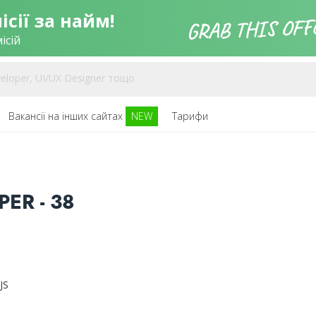
сії за найм!
ісій
Вакансії на інших сайтах
NEW
Тарифи
ER - 38
JS