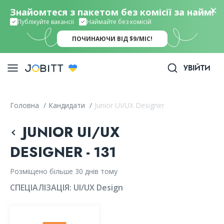
Знайомтеся з пакетом без комісії за найм!
Публікуйте вакансії
Наймайте без комісій
ПОЧИНАЮЧИ ВІД $9/МІС!
УВІЙТИ
Головна
/
Кандидати
/
Junior UI/UX Designer
JUNIOR UI/UX
DESIGNER - 131
Розміщено більше 30 днів тому
СПЕЦІАЛІЗАЦІЯ:
UI/UX Design