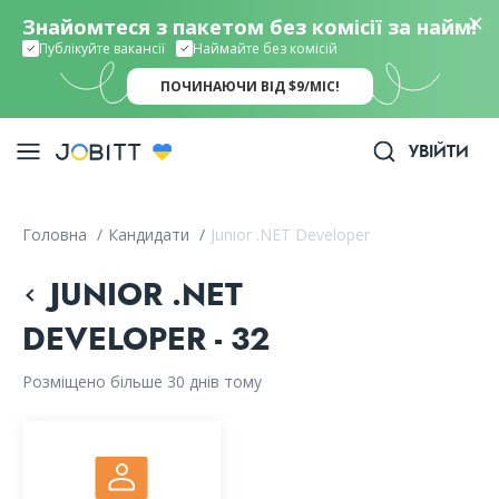
Знайомтеся з пакетом без комісії за найм!
Публікуйте вакансії
Наймайте без комісій
ПОЧИНАЮЧИ ВІД $9/МІС!
УВІЙТИ
Головна
/
Кандидати
/
Junior .NET Developer
JUNIOR .NET
DEVELOPER - 32
Розміщено більше 30 днів тому