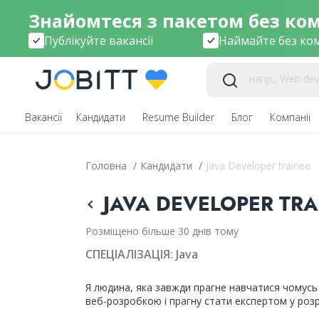
Знайомтеся з пакетом без комі
Публікуйте вакансії
Наймайте без ком
Вакансії
Кандидати
Resume Builder
Блог
Компанії
Головна
/
Кандидати
/
Java Developer trainee
JAVA DEVELOPER TRA
Розміщено більше 30 днів тому
СПЕЦІАЛІЗАЦІЯ:
Java
Я людина, яка завжди прагне навчатися чомусь
веб-розробкою і прагну стати експертом у розр