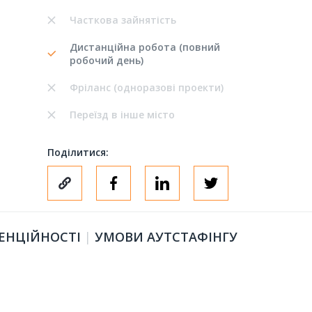
Часткова зайнятість
Дистанційна робота (повний
робочий день)
Фріланс (одноразові проекти)
Переїзд в інше місто
Поділитися:
ЕНЦІЙНОСТІ
|
УМОВИ АУТСТАФІНГУ