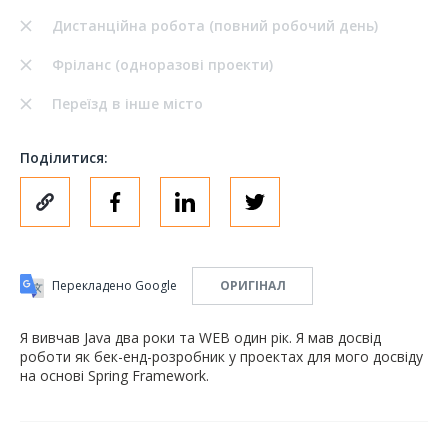
Дистанційна робота (повний робочий день)
Фріланс (одноразові проекти)
Переїзд в інше місто
Поділитися:
Перекладено Google
ОРИГІНАЛ
Я вивчав Java два роки та WEB один рік. Я мав досвід
роботи як бек-енд-розробник у проектах для мого досвіду
на основі Spring Framework.