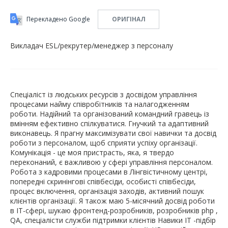
Перекладено Google
ОРИГІНАЛ
Викладач ESL/рекрутер/менеджер з персоналу
Спеціаліст із людських ресурсів з досвідом управління
процесами найму співробітників та налагодженням
роботи. Надійний та організований командний гравець із
вмінням ефективно спілкуватися. Гнучкий та адаптивний
виконавець. Я прагну максимізувати свої навички та досвід
роботи з персоналом, щоб сприяти успіху організації.
Комунікація - це моя пристрасть, яка, я твердо
переконаний, є важливою у сфері управління персоналом.
Робота з кадровими процесами в Лінгвістичному центрі,
попередні скринінгові співбесіди, особисті співбесіди,
процес включення, організація заходів, активний пошук
клієнтів організації. Я також маю 5-місячний досвід роботи
в ІТ-сфері, шукаю фронтенд-розробників, розробників php ,
QA, спеціалісти служби підтримки клієнтів Навики ІТ -підбір