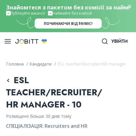
Знайомтеся з пакетом без комісії за найм!
Публікуйте вакансії
Наймайте без комісій
ПОЧИНАЮЧИ ВІД $9/МІС!
УВІЙТИ
Головна
/
Кандидати
/
ESL teacher/Recruiter/HR manager
ESL
TEACHER/RECRUITER/
HR MANAGER - 10
Розміщено більше 30 днів тому
СПЕЦІАЛІЗАЦІЯ:
Recruiters and HR