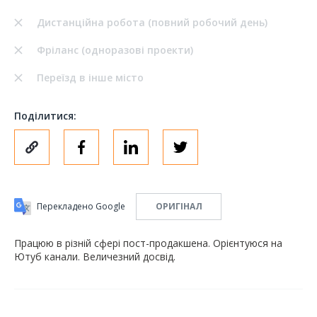
Дистанційна робота (повний робочий день)
Фріланс (одноразові проекти)
Переїзд в інше місто
Поділитися:
Перекладено Google
ОРИГІНАЛ
Працюю в різній сфері пост-продакшена. Орієнтуюся на
Ютуб канали. Величезний досвід.