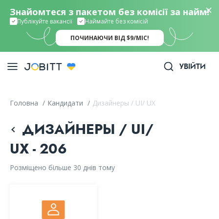
Знайомтеся з пакетом без комісії за найм!
Публікуйте вакансії
Наймайте без комісій
ПОЧИНАЮЧИ ВІД $9/МІС!
УВІЙТИ
Головна
/
Кандидати
/
Дизайнеры / UI/ UX
ДИЗАЙНЕРЫ / UI/
UX - 206
Розміщено більше 30 днів тому