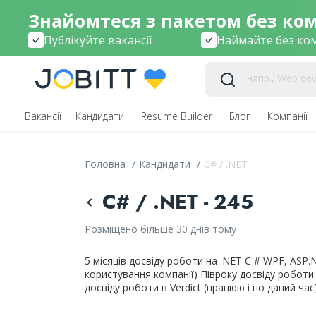
Знайомтеся з пакетом без комі
Публікуйте вакансії
Наймайте без ком
Вакансії
Кандидати
Resume Builder
Блог
Компанії
Головна
/
Кандидати
/
C# / .NET
C# / .NET - 245
Розміщено більше 30 днів тому
5 місяців досвіду роботи на .NET C # WPF, ASP.
користування компанії) Півроку досвіду роботи 
досвіду роботи в Verdict (працюю і по даний час