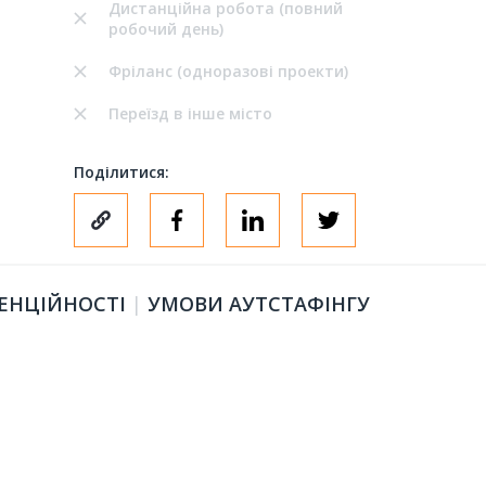
Дистанційна робота (повний
робочий день)
Фріланс (одноразові проекти)
Переїзд в інше місто
Поділитися:
ЕНЦІЙНОСТІ
|
УМОВИ АУТСТАФІНГУ