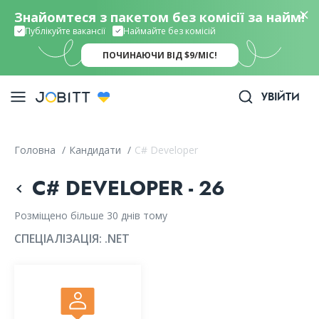
Знайомтеся з пакетом без комісії за найм!
Публікуйте вакансії
Наймайте без комісій
ПОЧИНАЮЧИ ВІД $9/МІС!
УВІЙТИ
Головна
/
Кандидати
/
C# Developer
C# DEVELOPER - 26
Розміщено більше 30 днів тому
СПЕЦІАЛІЗАЦІЯ:
.NET