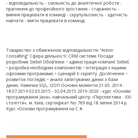
- відповідальність - схильність до аналітичної роботи -
прагнення до професійного зростання - старанність -
вміння працювати в команді - скрупульозність - здатність
навчати - вміти працювати в команді;
Товариство з обмеженою відповідальністю “Areon
Consalting” Сфера діяльності: CRM системи Посада:
розробник Siebel Обов’язки: • адміністрація компанії Siebel;
• розробка необхідних компонентів; • інтеграція з іншими
офісними програмами; • сценарій Е-скрипту. Досягнення: •
розвиток поглядів; • аналіз запитуваних даних з бази
даних. Навички SQL, ООП Основні моменти 21.05. 2014 -
18.07.2014 02.03.2015 - 02.04.2015 2019-2020 - курс «Основи
програмування Java», навчальний центр «Перспектива - XXI
століття», м. Київ, сертифікат No 769 від 18 липня 2014 р.
Курс «Основи програмування на C #.