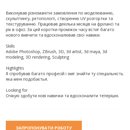
Виконував різноманітні замовлення по моделюванню,
скульптингу, ретопології, створенню UV розгортки та
текстуруванню. Працював декілька місяців на фрілансі та
рік в офісі. За цей коротки проміжок часу встиг багато
нового вивчити та вдосконалював свої навики.
Skills
Adobe Photoshop, ZBrush, 3D, 3d artist, 3d maya, 3d
modeling, 3D rendering, Sculpting
Highlights
Я спробував багато професій і зміг знайти ту спеціальність
яка мені подобаєтья.
Looking for
Очікую здобути нові навички та вдосконалити теперішні.
ЗАПРОПОНУВАТИ РОБОТУ